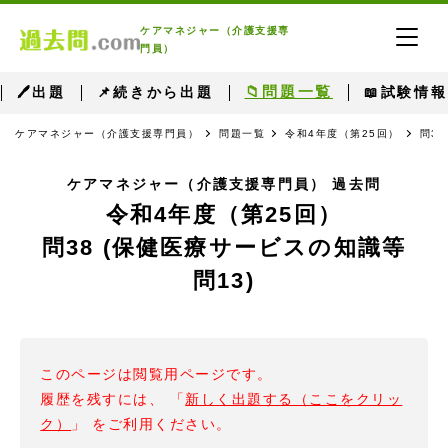
ケアマネジャー（介護支援専
門員）
📁問題一覧
🖊出題
📌続きから出題
📖試験情報
ケアマネジャー（介護支援専門員）
問題一覧
令和4年度（第25回）
問3
ケアマネジャー（介護支援専門員） 過去問
令和4年度（第25回）
問38 (保健医療サービスの知識等
問13)
このページは閲覧用ページです。
履歴を残すには、 「
新しく出題する（ここをクリッ
ク）
」 をご利用ください。